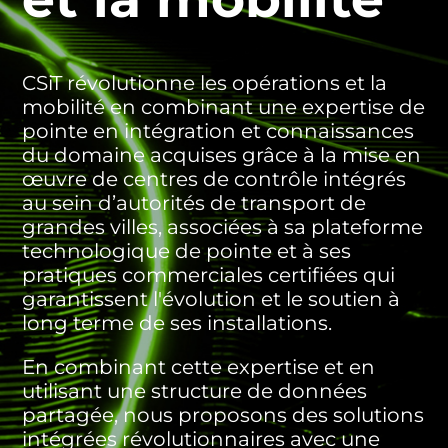
CSiT révolutionne les opérations et la
mobilité en combinant une expertise de
pointe en intégration et connaissances
du domaine acquises grâce à la mise en
œuvre de centres de contrôle intégrés
au sein d’autorités de transport de
grandes villes, associées à sa plateforme
technologique de pointe et à ses
pratiques commerciales certifiées qui
garantissent l'évolution et le soutien à
long terme de ses installations.
En combinant cette expertise et en
utilisant une structure de données
partagée, nous proposons des solutions
intégrées révolutionnaires avec une